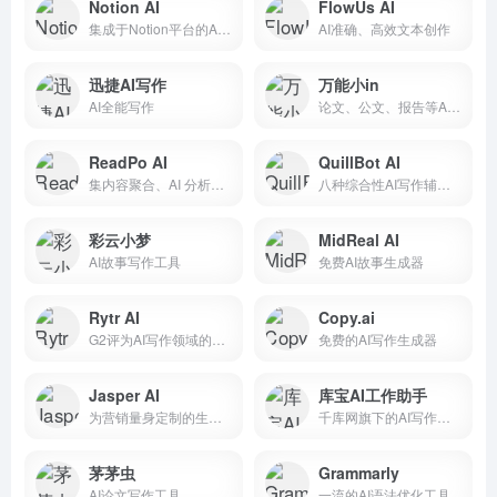
Notion AI
FlowUs AI
集成于Notion平台的AI助手
AI准确、高效文本创作
迅捷AI写作
万能小in
AI全能写作
论文、公文、报告等AI写作平台
ReadPo AI
QuillBot AI
集内容聚合、AI 分析和写作辅助
八种综合性AI写作辅助工具
彩云小梦
MidReal AI
AI故事写作工具
免费AI故事生成器
Rytr AI
Copy.ai
G2评为AI写作领域的领先品牌之一
免费的AI写作生成器
Jasper AI
库宝AI工作助手
为营销量身定制的生成式AI平台
千库网旗下的AI写作工具
茅茅虫
Grammarly
AI论文写作工具
一流的AI语法优化工具