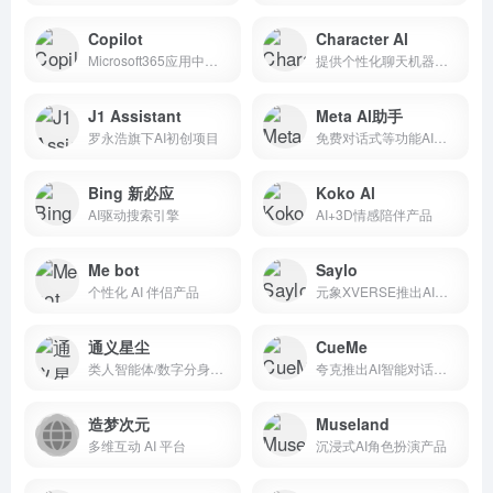
Copilot
Character Al
Microsoft365应用中的AI助手
提供个性化聊天机器人服务
J1 Assistant
Meta Al助手
罗永浩旗下AI初创项目
免费对话式等功能AI工具
Bing 新必应
Koko Al
AI驱动搜索引擎
AI+3D情感陪伴产品
Me bot
Saylo
个性化 AI 伴侣产品
元象XVERSE推出AI交互式文本故事角色扮演游戏
通义星尘
CueMe
类人智能体/数字分身创作平台
夸克推出AI智能对话和写作工具
造梦次元
Museland
多维互动 AI 平台
沉浸式AI角色扮演产品