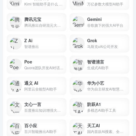
Kimi 智能助手是什么 Kimi 智能助手（https...
万亿参数大模型AI助手
腾讯元宝
Gemini
腾讯推出自研混元大模型AI助手
谷歌旗下的强大AI平台
Z Ai
Grok
智谱推出
马斯克xAI公司开发
Poe
智谱清言
Quora团队开发AI对话平台
生成式AI助手
通义 AI
华为小艺
阿里云全能型AI助手
华为自主研发AI智慧助手
文心一言
阶跃A1
百度推出知识增强大语言模型
多模态AI助手工具
百小应
天工AI
百川智能推出AI助手
国内首款AI搜索、全能型智能助手