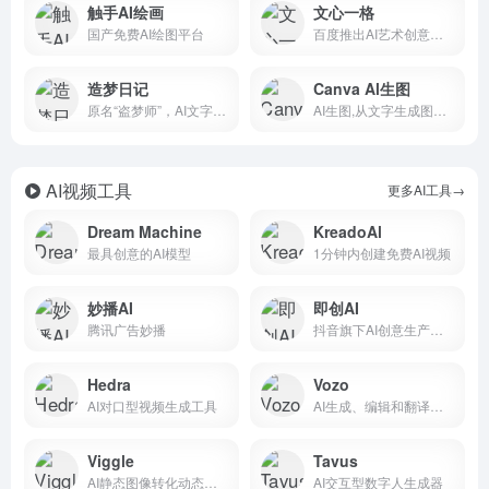
触手AI绘画
文心一格
国产免费AI绘图平台
百度推出AI艺术创意辅助平台
造梦日记
Canva Al生图
原名“盗梦师”，AI文字转绘画工具
AI生图,从文字生成图片和插画
AI视频工具
更多AI工具→
Dream Machine
KreadoAl
最具创意的AI模型
1分钟内创建免费AI视频
妙播AI
即创AI
腾讯广告妙播
抖音旗下AI创意生产与管理平台
Hedra
Vozo
AI对口型视频生成工具
AI生成、编辑和翻译谈话视频
Viggle
Tavus
AI静态图像转化动态动画视频
AI交互型数字人生成器