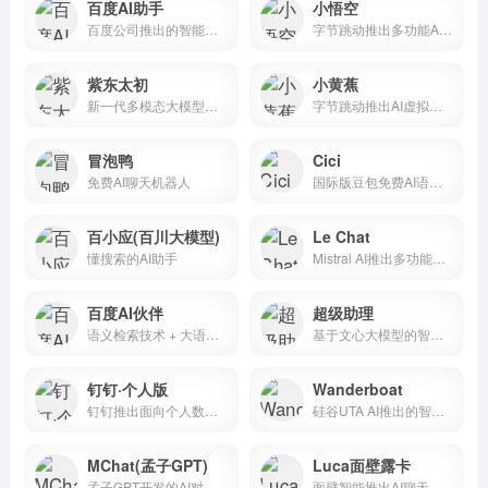
百度AI助手
小悟空
百度公司推出的智能体助手
字节跳动推出多功能AI对话助手
紫东太初
小黄蕉
新一代多模态大模型平台
字节跳动推出AI虚拟交友聊天平台
冒泡鸭
Cici
免费AI聊天机器人
国际版豆包免费AI语音聊天平台
百小应(百川大模型)
Le Chat
懂搜索的AI助手
Mistral AI推出多功能AI对话助手应用
百度AI伙伴
超级助理
语义检索技术 + 大语言模型
基于文心大模型的智能助手
钉钉·个人版
Wanderboat
钉钉推出面向个人数字生产力工具
硅谷UTA AI推出的智能旅行AI工具
MChat(孟子GPT)
Luca面壁露卡
孟子GPT开发的AI对话机器人
面壁智能推出AI聊天工具