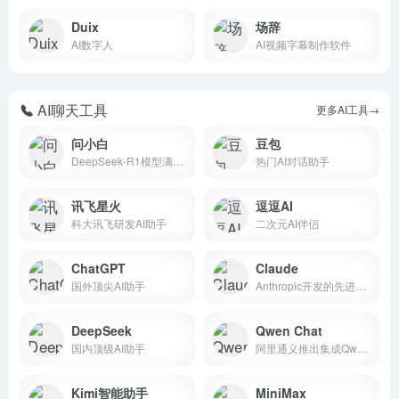
Duix
场辞
AI数字人
AI视频字幕制作软件
AI聊天工具
更多AI工具→
问小白
豆包
DeepSeek-R1模型满血版
热门AI对话助手
讯飞星火
逗逗AI
科大讯飞研发AI助手
二次元AI伴侣
ChatGPT
Claude
国外顶尖AI助手
Anthropic开发的先进AI模型
DeepSeek
Qwen Chat
国内顶级AI助手
阿里通义推出集成QwenAI大模型
Kimi智能助手
MiniMax