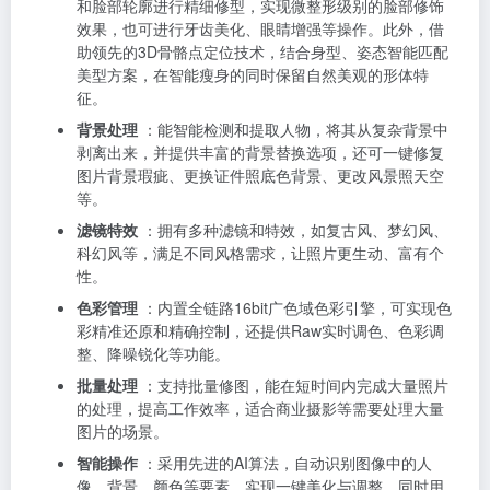
和脸部轮廓进行精细修型，实现微整形级别的脸部修饰
效果，也可进行牙齿美化、眼睛增强等操作。此外，借
助领先的3D骨骼点定位技术，结合身型、姿态智能匹配
美型方案，在智能瘦身的同时保留自然美观的形体特
征。
背景处理
：能智能检测和提取人物，将其从复杂背景中
剥离出来，并提供丰富的背景替换选项，还可一键修复
图片背景瑕疵、更换证件照底色背景、更改风景照天空
等。
滤镜特效
：拥有多种滤镜和特效，如复古风、梦幻风、
科幻风等，满足不同风格需求，让照片更生动、富有个
性。
色彩管理
：内置全链路16bit广色域色彩引擎，可实现色
彩精准还原和精确控制，还提供Raw实时调色、色彩调
整、降噪锐化等功能。
批量处理
：支持批量修图，能在短时间内完成大量照片
的处理，提高工作效率，适合商业摄影等需要处理大量
图片的场景。
智能操作
：采用先进的AI算法，自动识别图像中的人
像、背景、颜色等要素，实现一键美化与调整，同时用