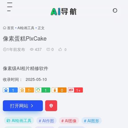
首页
•
AI绘画工具
•
正文
像素蛋糕PixCake
1年前发布
437
0
0
像素级AI相片精修软件
收录时间：
2025-05-10
1
1-
1
0
1+
打开网站
AI绘画工具
# AI作图
# AI图像
# AI图形