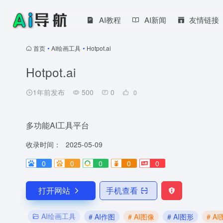
AI教程
AI新闻
友情链接
首页
•
AI绘画工具
•
Hotpot.ai
Hotpot.ai
1年前发布
500
0
0
多功能AI工具平台
收录时间：
2025-05-09
0
0
0
0
0
打开网站
手机查看
AI绘画工具
# AI作图
# AI图像
# AI图形
# A