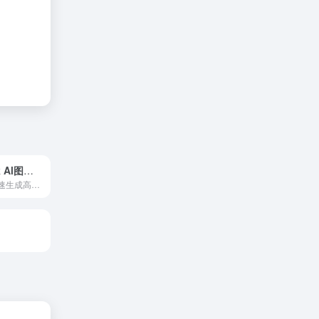
ShutterStock Al图片生成
输入文本描述快速生成高质量的图像