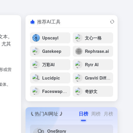
推荐AI工具
和文本。
Upscayl
文心一格
，尤其
Gatekeep
Rephrase.ai
万彩AI
Rytr AI
形或营
Lucidpic
Graviti Diffus
媒体。
Faceswapper
奇妙文
热门AI网址
日榜
周榜
月榜
OneStory