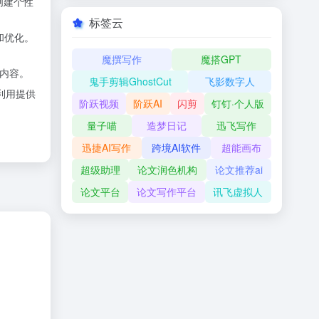
创建个性
标签云
和优化。
魔撰写作
魔搭GPT
章内容。
鬼手剪辑GhostCut
飞影数字人
利用提供
阶跃视频
阶跃AI
闪剪
钉钉·个人版
量子喵
造梦日记
迅飞写作
迅捷AI写作
跨境AI软件
超能画布
超级助理
论文润色机构
论文推荐ai
论文平台
论文写作平台
讯飞虚拟人