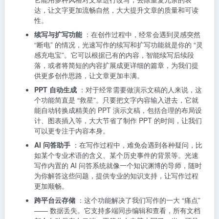
达，让文字更加流畅自然，大大提升文章的质量和可读
性。
续写与扩写功能
：在创作过程中，经常会遇到灵感突然
“断电” 的情况，光速写作的续写和扩写功能就是你的 “灵
感充电宝”。它可以根据已有的内容，智能续写后续段
落，或者将简短的内容扩展成更详细的篇章，为我们提
供更多创作思路，让文章更加丰满。
PPT 自动生成
：对于经常需要做演示文稿的人来说，这
个功能简直是 “救星”。只要把文字内容输入进去，它就
能自动转换成精美的 PPT 演示文稿，包括合理的布局设
计、图表插入等，大大节省了制作 PPT 的时间，让我们
可以更专注于内容本身。
AI 问答助手
：在写作过程中，难免会遇到各种疑问，比
如某个专业术语的含义、某个历史事件的背景等。光速
写作内置的 AI 问答系统就像一个知识渊博的导师，随时
为你解答这些问题，提供专业的知识支持，让写作过程
更加顺畅。
跨平台云存储
：这个功能解决了我们写作的一大 “痛点”
—— 数据丢失。它支持多端同步编辑和查看，所有文档