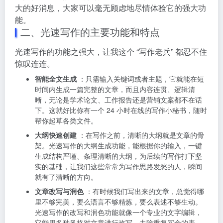
大的好消息，大家可以毫无顾虑地尽情体验它的强大功
能。
二、光速写作的主要功能和特点
光速写作的功能之强大，让我这个 “写作老兵” 都忍不住
惊叹连连。
智能全文生成
：只需输入关键词或者主题，它就能在短
时间内生成一篇完整的文章，而且内容连贯、逻辑清
晰，无论是学术论文、工作报告还是营销文案都不在话
下。这就好比你有一个 24 小时在线的写作小秘书，随时
帮你起草各类文件。
大纲快速创建
：在写作之前，清晰的大纲就是文章的骨
架。光速写作的大纲生成功能，能根据你的输入，一键
生成结构严谨、条理清晰的大纲，为后续的写作打下坚
实的基础，让我们这些常常为写作思路发愁的人，瞬间
就有了清晰的方向。
文章改写与润色
：有时候我们写出来的文章，总觉得哪
里不够完美，要么语言不够精炼，要么表述不够生动。
光速写作的改写和润色功能就像一个专业的文字编辑，
它能用多种风格对文章进行改写，去除重复冗余的表