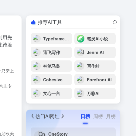
推荐AI工具
利用先
Typeframes Revid AI
笔灵AI小说
化跨境
迅飞写作
Jenni AI
神笔马良
写作蛙
户只需上
Cohesive
Forefront AI
合非专
文心一言
万彩AI
热门AI网址
日榜
周榜
月榜
满足欧美
OneStory