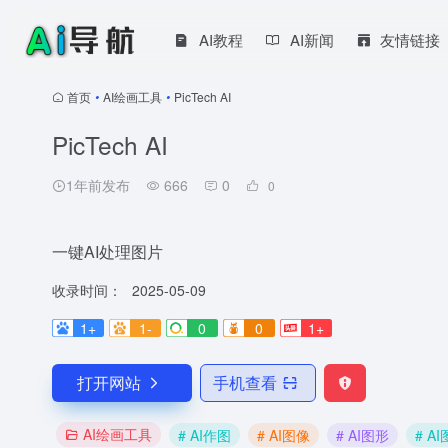
AI教程
AI新闻
友情链接
首页
•
AI绘画工具
•
PicTech AI
PicTech AI
1年前发布
666
0
0
一键AI处理图片
收录时间：
2025-05-09
1+
1-
0
0
1+
打开网站
手机查看
AI绘画工具
# AI作图
# AI图像
# AI图形
# A