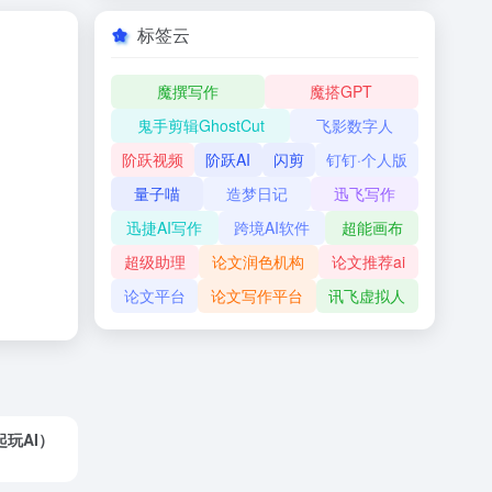
标签云
魔撰写作
魔搭GPT
鬼手剪辑GhostCut
飞影数字人
阶跃视频
阶跃AI
闪剪
钉钉·个人版
量子喵
造梦日记
迅飞写作
迅捷AI写作
跨境AI软件
超能画布
超级助理
论文润色机构
论文推荐ai
论文平台
论文写作平台
讯飞虚拟人
起玩AI）