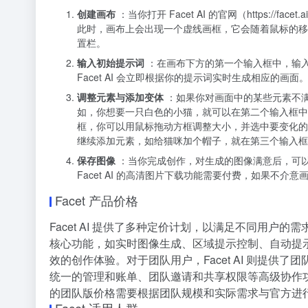
创建画布
：当你打开 Facet AI 的官网（https://fac
此时，画布上会出现一个虚线画框，它会随着鼠标的移
置栏。
输入初始提示词
：在画布下方的第一个输入框中，输入
Facet AI 会立即根据你的提示词实时生成相应的画面
调整元素与添加变体
：如果你对画面中的某些元素不
如，你想要一只白色的小猫，就可以在第二个输入框中
框，你可以用鼠标拖动方框调整大小，并选中要变化的
继续添加元素，如给猫咪加个帽子，就在第三个输入框
保存图像
：当你完成创作，对生成的图像满意后，可
Facet AI 的高清图片下载功能需要付费，如果不介
Facet 产品价格
Facet AI 提供了多种定价计划，以满足不同用户的需求
核心功能，如实时图像生成、区域提示控制、自动提
效的创作体验。对于团队用户，Facet AI 则提
统一的管理和账单、团队邀请和共享权限等高级协作
的团队版价格需要根据团队规模和实际需求与官方进