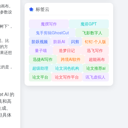
新的画布。
标签云
参数设
魔撰写作
魔搭GPT
树下”，
鬼手剪辑GhostCut
飞影数字人
词。比
阶跃视频
阶跃AI
闪剪
钉钉·个人版
小的方
量子喵
造梦日记
迅飞写作
果还想
迅捷AI写作
跨境AI软件
超能画布
意的是，
超级助理
论文润色机构
论文推荐ai
论文平台
论文写作平台
讯飞虚拟人
AI 的
具和高
生成、
但具体