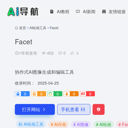
AI教程
AI新闻
友情链接
首页
•
AI绘画工具
•
Facet
Facet
1年前发布
452
0
0
协作式AI图像生成和编辑工具
收录时间：
2025-04-25
0
0
0
0
0
打开网站
手机查看
AI绘画工具
# AI作画
# AI图像
# AI绘画
# Fa