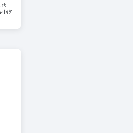
力伙
界中绽