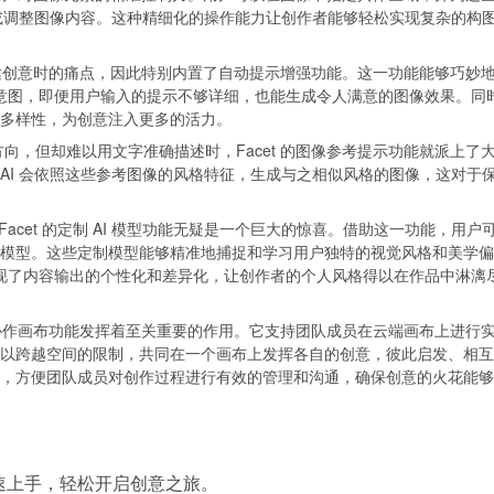
成或调整图像内容。这种精细化的操作能力让创作者能够轻松实现复杂的构
在表达创意时的痛点，因此特别内置了自动提示增强功能。这一功能能够巧妙
的意图，即便用户输入的提示不够详细，也能生成令人满意的图像效果。同
多样性，为创意注入更多的活力。
向，但却难以用文字准确描述时，Facet 的图像参考提示功能就派上了
AI 会依照这些参考图像的风格特征，生成与之相似风格的图像，这对于
cet 的定制 AI 模型功能无疑是一个巨大的惊喜。借助这一功能，用户
模型。这些定制模型能够精准地捕捉和学习用户独特的视觉风格和美学偏
实现了内容输出的个性化和差异化，让创作者的个人风格得以在作品中淋漓
 的协作画布功能发挥着至关重要的作用。它支持团队成员在云端画布上进行
以跨越空间的限制，共同在一个画布上发挥各自的创意，彼此启发、相互
，方便团队成员对创作过程进行有效的管理和沟通，确保创意的火花能够
能快速上手，轻松开启创意之旅。