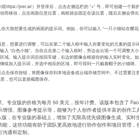
et.ai/或https://joer.ai/）并登录后，点击左侧边栏的 “+” 号，即可创建一个
动而移动，点击画面任意位置，画框就会固定在该位置，随后左侧会弹出
你大致想要生成的画面的提示词。例如，你可以输入 “一只小猫站在樱花
。
满意，想要进行调整，可以在第二个输入框中输入你要变化的元素的提示
输入 “白色小猫”。当你点击第二个输入框时，旁边会出现一个可调整大
区域。输入提示词后按回车键，右边的图像会根据你的输入实时变化。如
继续加入提示词，并选中相应的区域，即可得到一只戴着帽子的小猫咪。
以点击保存按钮，将图像保存到本地设备或云端存储空间中。不过需要注
意画质，也可以直接截图保存。
。专业版的价格为每月 50 美元，按年计费。该版本包含了 Facet 
示增强、图像参考提示等，能够为个人创作者提供丰富的创作工
供了团队版，在专业版的基础上，增加了无限高优先级图像生成、实时
功能，这些功能有助于团队更高效地进行协作创作和项目管理，
行沟通和定制。