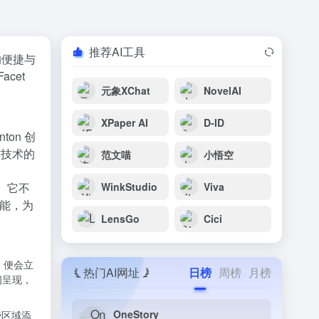
推荐AI工具
的便捷与
cet
元象XChat
NovelAI
XPaper AI
D-ID
ton 创
与技术的
范文喵
小悟空
。它不
WinkStudio
Viva
功能，为
LensGo
Cici
 便会立
热门AI网址
日榜
周榜
月榜
间呈现，
OneStory
些区域添