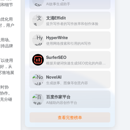
AI故事生成助手
图和细节
文涌Effidit
地优化用
提升写作者的写作效率和创作体验
时，用户
HyperWrite
大用场。
使用网络搜索和引用的AI写作
保持品牌
SurferSEO
可以使用
根据关键词快速生成SEO优化的内容草稿
好，从
尽致地展
NovelAI
生成故事、图像等创意内容
实时协
协作。
百度作家平台
充分碰
AI辅助内容创作平台
查看完整榜单