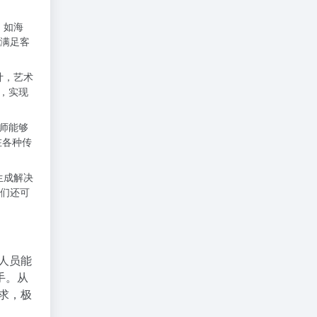
，如海
满足客
计，艺术
限，实现
计师能够
在各种传
生成解决
们还可
意人员能
手。从
需求，极