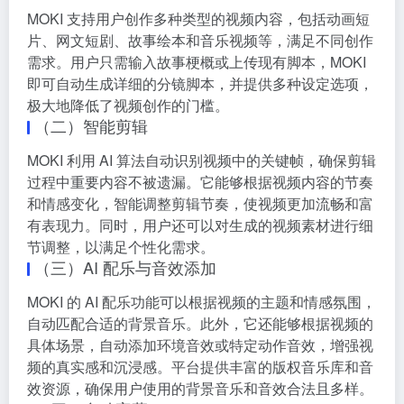
MOKI 支持用户创作多种类型的视频内容，包括动画短
片、网文短剧、故事绘本和音乐视频等，满足不同创作
需求。用户只需输入故事梗概或上传现有脚本，MOKI
即可自动生成详细的分镜脚本，并提供多种设定选项，
极大地降低了视频创作的门槛。
（二）智能剪辑
MOKI 利用 AI 算法自动识别视频中的关键帧，确保剪辑
过程中重要内容不被遗漏。它能够根据视频内容的节奏
和情感变化，智能调整剪辑节奏，使视频更加流畅和富
有表现力。同时，用户还可以对生成的视频素材进行细
节调整，以满足个性化需求。
（三）AI 配乐与音效添加
MOKI 的 AI 配乐功能可以根据视频的主题和情感氛围，
自动匹配合适的背景音乐。此外，它还能够根据视频的
具体场景，自动添加环境音效或特定动作音效，增强视
频的真实感和沉浸感。平台提供丰富的版权音乐库和音
效资源，确保用户使用的背景音乐和音效合法且多样。