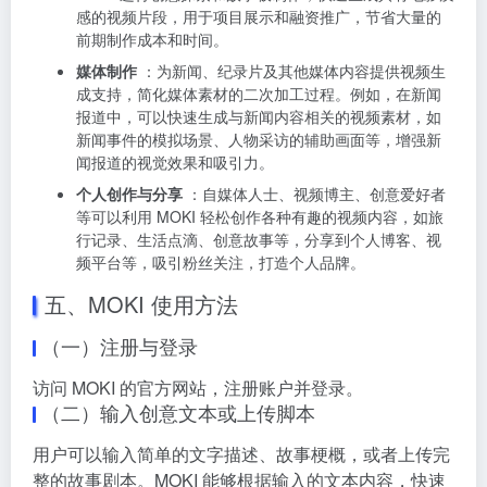
感的视频片段，用于项目展示和融资推广，节省大量的
前期制作成本和时间。
媒体制作
：为新闻、纪录片及其他媒体内容提供视频生
成支持，简化媒体素材的二次加工过程。例如，在新闻
报道中，可以快速生成与新闻内容相关的视频素材，如
新闻事件的模拟场景、人物采访的辅助画面等，增强新
闻报道的视觉效果和吸引力。
个人创作与分享
：自媒体人士、视频博主、创意爱好者
等可以利用 MOKI 轻松创作各种有趣的视频内容，如旅
行记录、生活点滴、创意故事等，分享到个人博客、视
频平台等，吸引粉丝关注，打造个人品牌。
五、MOKI 使用方法
（一）注册与登录
访问 MOKI 的官方网站，注册账户并登录。
（二）输入创意文本或上传脚本
用户可以输入简单的文字描述、故事梗概，或者上传完
整的故事剧本。MOKI 能够根据输入的文本内容，快速