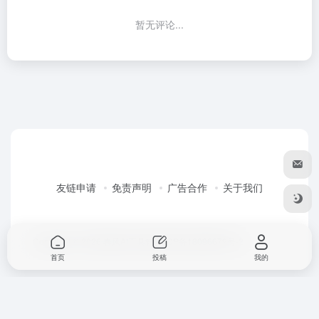
暂无评论...
友链申请
免责声明
广告合作
关于我们
Copyright © 2026
春风AI工具箱
粤ICP备18096679号-2
首页
投稿
我的