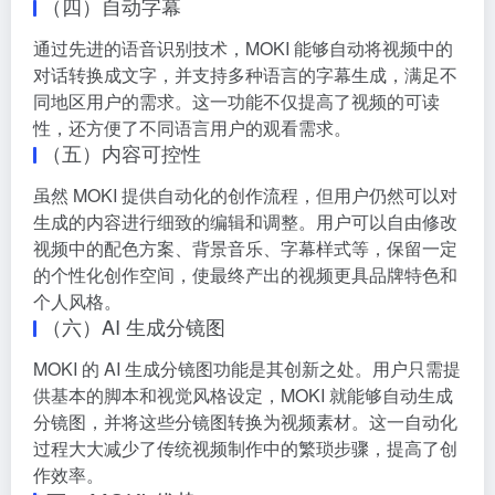
（四）自动字幕
通过先进的语音识别技术，MOKI 能够自动将视频中的
对话转换成文字，并支持多种语言的字幕生成，满足不
同地区用户的需求。这一功能不仅提高了视频的可读
性，还方便了不同语言用户的观看需求。
（五）内容可控性
虽然 MOKI 提供自动化的创作流程，但用户仍然可以对
生成的内容进行细致的编辑和调整。用户可以自由修改
视频中的配色方案、背景音乐、字幕样式等，保留一定
的个性化创作空间，使最终产出的视频更具品牌特色和
个人风格。
（六）AI 生成分镜图
MOKI 的 AI 生成分镜图功能是其创新之处。用户只需提
供基本的脚本和视觉风格设定，MOKI 就能够自动生成
分镜图，并将这些分镜图转换为视频素材。这一自动化
过程大大减少了传统视频制作中的繁琐步骤，提高了创
作效率。