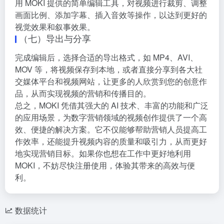
用 MOKI 提供的简单编辑工具，对视频进行裁剪、调整
画面比例、添加字幕、插入音效等操作，以达到更好的
视觉效果和叙事效果。
（七）导出与分享
完成编辑后，选择合适的导出格式，如 MP4、AVI、
MOV 等，将视频保存到本地，或者直接分享到各大社
交媒体平台和视频网站，让更多的人欣赏到您的创意作
品，从而实现视频的营销和传播目的。
总之，MOKI 凭借其强大的 AI 技术、丰富的功能和广泛
的应用场景，为数字营销领域的视频创作提供了一个高
效、便捷的解决方案。它不仅能够帮助营销人员提高工
作效率，还能提升视频内容的质量和吸引力，从而更好
地实现营销目标。如果你也想在工作中更好地利用
MOKI，不妨尽快注册使用，体验其带来的高效与便
利。
数据统计