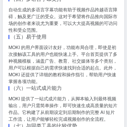
自动生成的多语言字幕功能有助于视频作品跨越语言障
碍，触及更广泛的受众。这对于希望将作品推向国际市
场的创作者来说尤为重要，可以大大提高视频的可访问
性和受众范围。
（五）易于使用
MOKI 的用户界面设计友好，功能布局合理，即使是初
次接触该工具的用户也能快速上手。平台首页提供了多
种视频模板，涵盖广告、教育、社交媒体等多个类别，
用户可以根据自己的需求快速找到合适的起点。此外，
MOKI 还提供了详细的教程和操作指引，帮助用户快速
掌握各项功能。
（六）一站式成片能力
MOKI 提供了一站式成片能力，从脚本输入到最终视频
输出，用户只需简单操作，即可快速生成高质量的短片
作品。它构建了从前期设定到后期制作的完整 AI 短片
工作流，让用户能够轻松完成视频创作的全流程。
（七）与同类工具的比较优势