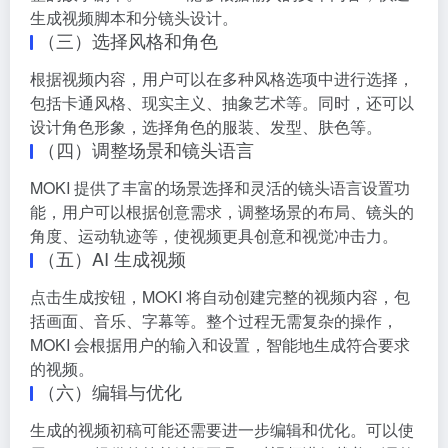
生成视频脚本和分镜头设计。
（三）选择风格和角色
根据视频内容，用户可以在多种风格选项中进行选择，
包括卡通风格、现实主义、抽象艺术等。同时，还可以
设计角色形象，选择角色的服装、发型、肤色等。
（四）调整场景和镜头语言
MOKI 提供了丰富的场景选择和灵活的镜头语言设置功
能，用户可以根据创意需求，调整场景的布局、镜头的
角度、运动轨迹等，使视频更具创意和视觉冲击力。
（五）AI 生成视频
点击生成按钮，MOKI 将自动创建完整的视频内容，包
括画面、音乐、字幕等。整个过程无需复杂的操作，
MOKI 会根据用户的输入和设置，智能地生成符合要求
的视频。
（六）编辑与优化
生成的视频初稿可能还需要进一步编辑和优化。可以使