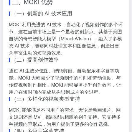
三、MOKI 优势
（一）创新的 AI 技术应用
MOKI 利用先进的 AI 技术，自动化了视频创作的多个环
节，这在当前市场上是一个显著的创新点。其基于美图
自研的奇想智能大模型（MiracleVision），融入了多模
态 AI 技术，能够同时处理文本和图像信息，创造出更
为丰富生动的短视频效果。
（二）提高创作效率
通过 AI 生成分镜图、智能剪辑、自动配乐和字幕等功
能，MOKI 大幅减少了视频制作的时间和劳动强度。与
传统视频制作相比，MOKI 能够显著提升创作效率，让
用户在短时间内完成从构思到成片的全过程。
（三）多样化的视频类型支持
MOKI 能够满足不同用户的需求，无论是动画短片、网
文短剧还是 MV，都能提供相应的创作支持。它支持多
种视频内容形式，为用户提供了更多的创作选择。
（四）多语言字幕支持