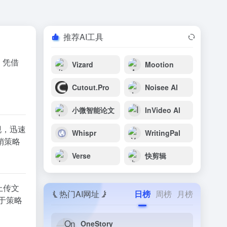
推荐AI工具
验，凭借
Vizard
Mootion
Cutout.Pro
Noisee Al
小微智能论文
InVideo Al
表现，迅速
Whispr
WritingPal
销策略
Verse
快剪辑
上传文
热门AI网址
日榜
周榜
月榜
于策略
OneStory