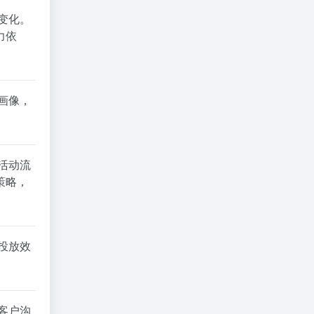
变化。
力依
画像，
活动流
策略，
投放效
客户沟