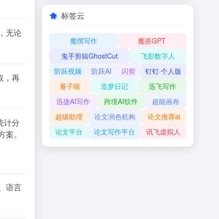
标签云
，无论
魔撰写作
魔搭GPT
鬼手剪辑GhostCut
飞影数字人
阶跃视频
阶跃AI
闪剪
钉钉·个人版
取，再
量子喵
造梦日记
迅飞写作
迅捷AI写作
跨境AI软件
超能画布
超级助理
论文润色机构
论文推荐ai
统计分
论文平台
论文写作平台
讯飞虚拟人
方案。
、语言