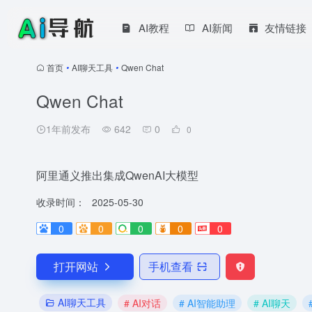
AI教程
AI新闻
友情链接
首页
•
AI聊天工具
•
Qwen Chat
Qwen Chat
1年前发布
642
0
0
阿里通义推出集成QwenAI大模型
收录时间：
2025-05-30
0
0
0
0
0
打开网站
手机查看
AI聊天工具
# AI对话
# AI智能助理
# AI聊天