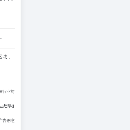
录。
区域，
。
握行业前
，生成清晰
为广告创意