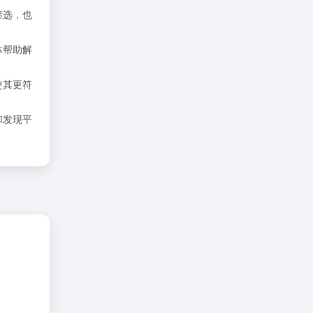
筛选，也
体帮助解
使其更符
和发现平