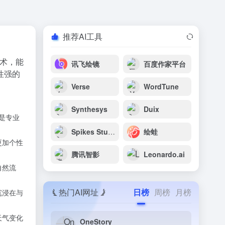
推荐AI工具
技术，能
讯飞绘镜
百度作家平台
性强的
Verse
WordTune
Synthesys
Duix
是专业
Spikes Studio
绘蛙
更加个性
腾讯智影
Leonardo.ai
自然流
热门AI网址
日榜
周榜
月榜
沉浸在与
天气变化
OneStory