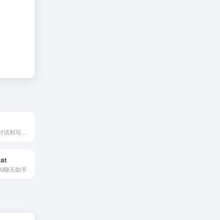
夸克推出AI智能对话和写作工具
at
AI聊天助手