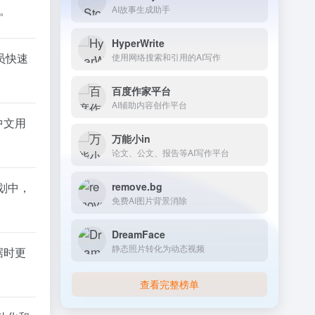
标。
AI故事生成助手
HyperWrite
员快速
使用网络搜索和引用的AI写作
百度作家平台
AI辅助内容创作平台
对中文用
万能小in
论文、公文、报告等AI写作平台
remove.bg
划中，
免费AI图片背景消除
DreamFace
静态照片转化为动态视频
据时更
查看完整榜单