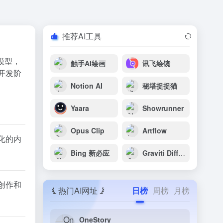
推荐AI工具
源模型，
触手AI绘画
讯飞绘镜
期开发阶
Notion AI
秘塔捉捉猫
Yaara
Showrunner
Opus Clip
Artflow
化的内
Bing 新必应
Graviti Diffus
创作和
热门AI网址
日榜
周榜
月榜
OneStory