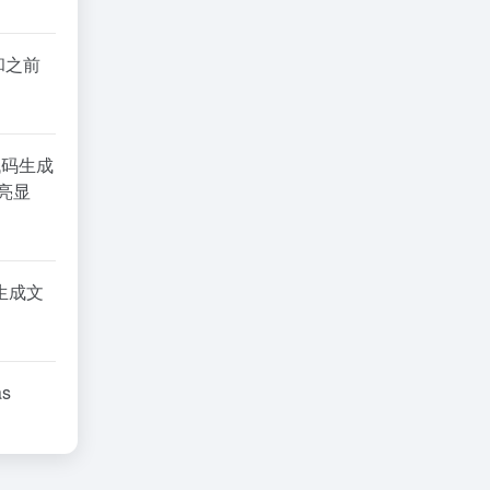
和之前
代码生成
亮显
制生成文
s