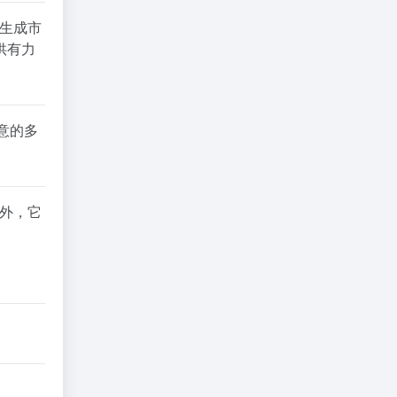
，生成市
供有力
意的多
此外，它