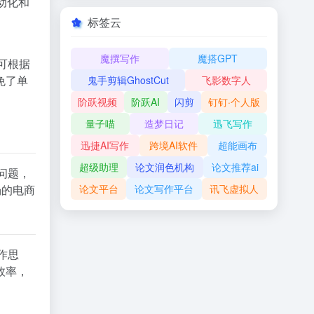
动化和
标签云
魔撰写作
魔搭GPT
可根据
免了单
鬼手剪辑GhostCut
飞影数字人
阶跃视频
阶跃AI
闪剪
钉钉·个人版
量子喵
造梦日记
迅飞写作
迅捷AI写作
跨境AI软件
超能画布
超级助理
论文润色机构
论文推荐ai
问题，
场的电商
论文平台
论文写作平台
讯飞虚拟人
作思
效率，