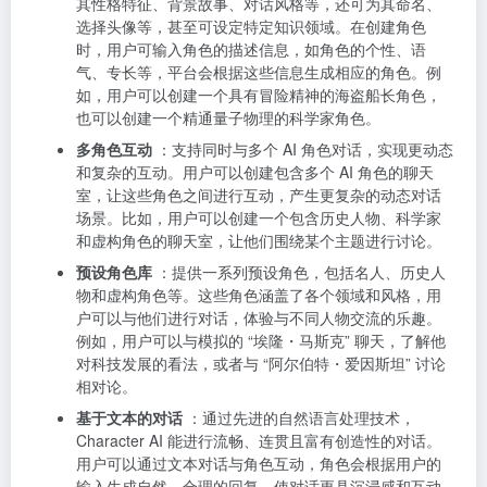
其性格特征、背景故事、对话风格等，还可为其命名、
选择头像等，甚至可设定特定知识领域。在创建角色
时，用户可输入角色的描述信息，如角色的个性、语
气、专长等，平台会根据这些信息生成相应的角色。例
如，用户可以创建一个具有冒险精神的海盗船长角色，
也可以创建一个精通量子物理的科学家角色。
多角色互动
：支持同时与多个 AI 角色对话，实现更动态
和复杂的互动。用户可以创建包含多个 AI 角色的聊天
室，让这些角色之间进行互动，产生更复杂的动态对话
场景。比如，用户可以创建一个包含历史人物、科学家
和虚构角色的聊天室，让他们围绕某个主题进行讨论。
预设角色库
：提供一系列预设角色，包括名人、历史人
物和虚构角色等。这些角色涵盖了各个领域和风格，用
户可以与他们进行对话，体验与不同人物交流的乐趣。
例如，用户可以与模拟的 “埃隆・马斯克” 聊天，了解他
对科技发展的看法，或者与 “阿尔伯特・爱因斯坦” 讨论
相对论。
基于文本的对话
：通过先进的自然语言处理技术，
Character AI 能进行流畅、连贯且富有创造性的对话。
用户可以通过文本对话与角色互动，角色会根据用户的
输入生成自然、合理的回复，使对话更具沉浸感和互动