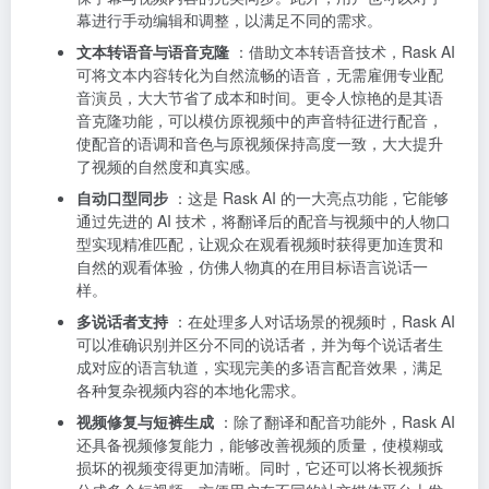
幕进行手动编辑和调整，以满足不同的需求。
文本转语音与语音克隆
：借助文本转语音技术，Rask AI
可将文本内容转化为自然流畅的语音，无需雇佣专业配
音演员，大大节省了成本和时间。更令人惊艳的是其语
音克隆功能，可以模仿原视频中的声音特征进行配音，
使配音的语调和音色与原视频保持高度一致，大大提升
了视频的自然度和真实感。
自动口型同步
：这是 Rask AI 的一大亮点功能，它能够
通过先进的 AI 技术，将翻译后的配音与视频中的人物口
型实现精准匹配，让观众在观看视频时获得更加连贯和
自然的观看体验，仿佛人物真的在用目标语言说话一
样。
多说话者支持
：在处理多人对话场景的视频时，Rask AI
可以准确识别并区分不同的说话者，并为每个说话者生
成对应的语言轨道，实现完美的多语言配音效果，满足
各种复杂视频内容的本地化需求。
视频修复与短裤生成
：除了翻译和配音功能外，Rask AI
还具备视频修复能力，能够改善视频的质量，使模糊或
损坏的视频变得更加清晰。同时，它还可以将长视频拆