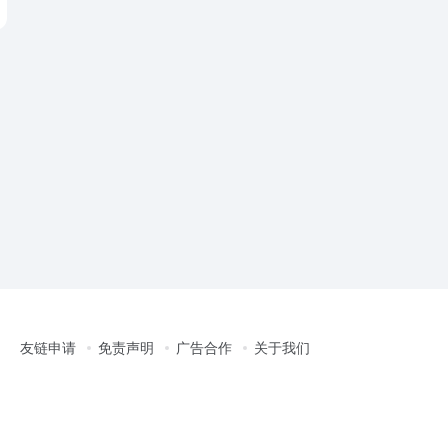
友链申请
免责声明
广告合作
关于我们