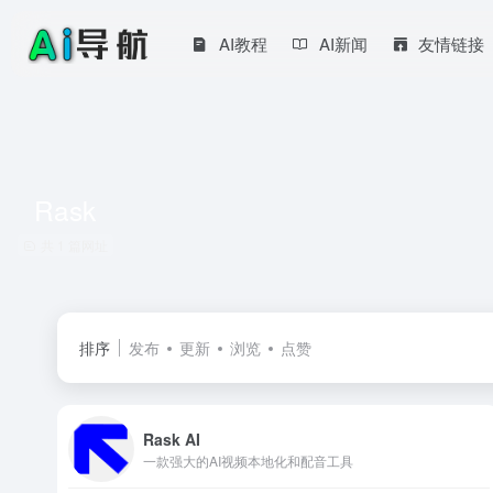
AI教程
AI新闻
友情链接
Rask
共 1 篇网址
排序
发布
更新
浏览
点赞
Rask AI
一款强大的AI视频本地化和配音工具