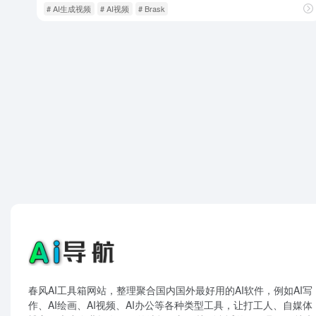
# AI生成视频
# AI视频
# Brask
春风AI工具箱网站，整理聚合国内国外最好用的AI软件，例如AI写
作、AI绘画、AI视频、AI办公等各种类型工具，让打工人、自媒体