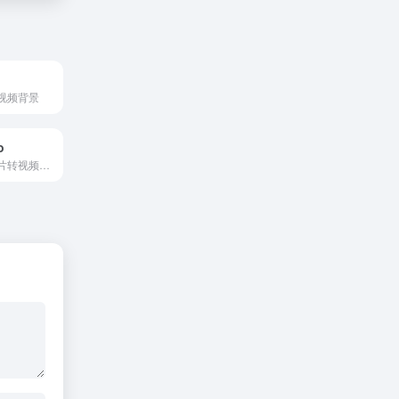
视频背景
o
文本转视频，图片转视频，视频风格迁移