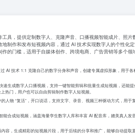
作工具，提供定制数字人、克隆声音、口播视频智能成片、照片
地制作和发布短视频内容，通过 AI 技术实现数字人的个性化
制作的门槛，适用于自媒体创作、跨境电商、广告营销等多个领
 AI 技术 1:1 克隆自己的数字分身和声音，创建专属虚拟形象，用于
户可快速生成数字人口播视频，支持一键智能剪辑和批量生成短视频，还能提
轻松上热门，用户也可以自由剪辑制作数字人短视频。
的人物 “复活”，开口说话，支持文字、录音、视频三种驱动方式，用于
，智能合成短视频，涵盖海量孪生数字人库和丰富 AI 配音库，媲美真人发
播内容，生成精彩的短视频片段，用于后续的分享和推广，能够自动提取