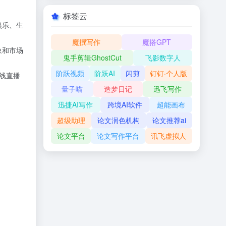
标签云
娱乐、生
魔撰写作
魔搭GPT
象和市场
鬼手剪辑GhostCut
飞影数字人
阶跃视频
阶跃AI
闪剪
钉钉·个人版
在线直播
量子喵
造梦日记
迅飞写作
迅捷AI写作
跨境AI软件
超能画布
超级助理
论文润色机构
论文推荐ai
论文平台
论文写作平台
讯飞虚拟人