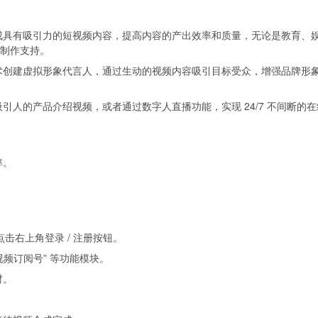
成具有吸引力的短视频内容，提高内容的产出效率和质量，无论是教育、
制作支持。
术创建虚拟形象代言人，通过生动的视频内容吸引目标受众，增强品牌形
人的产品介绍视频，或者通过数字人直播功能，实现 24/7 不间断的
率。
点击右上角登录 / 注册按钮。
视频订阅号” 等功能模块。
材。