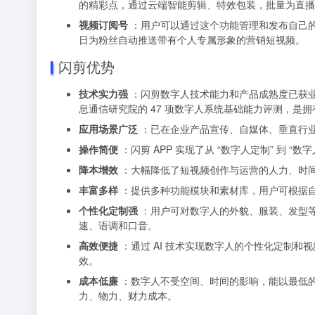
的精彩点，通过云端智能剪辑、特效包装，批量为直播
视频订阅号
：用户可以通过这个功能管理和发布自己
日为粉丝自动推送带有个人专属形象的营销短视频。
闪剪优势
技术实力强
：闪剪数字人技术能力和产品成熟度已获业
息通信研究院的 47 项数字人系统基础能力评测，是
应用场景广泛
：已在企业产品宣传、自媒体、垂直行业
操作简便
：闪剪 APP 实现了从 “数字人定制” 到 
降本增效
：大幅降低了短视频创作与运营的人力、时
丰富多样
：提供多种功能模块和素材库，用户可根据
个性化定制强
：用户可对数字人的外貌、服装、发型
速、语调和口音。
高效便捷
：通过 AI 技术实现数字人的个性化定制
效。
成本低廉
：数字人不受空间、时间的影响，能以最低
力、物力、财力成本。