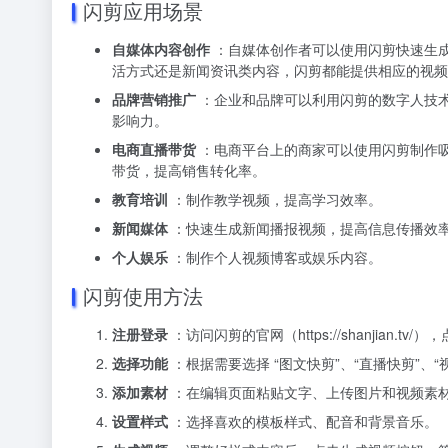
闪剪应用场景
自媒体内容创作
：自媒体创作者可以使用闪剪快速生
活方式还是新闻资讯类内容，闪剪都能提供相应的视频
品牌营销推广
：企业和品牌可以利用闪剪的数字人技
影响力。
电商直播带货
：电商平台上的商家可以使用闪剪制作吸引
带货，提高销售转化率。
教育培训
：制作教学视频，提高学习效率。
新闻媒体
：快速生成新闻播报视频，提高信息传播效
个人娱乐
：制作个人视频博客或娱乐内容。
闪剪使用方法
注册登录
：访问闪剪的官网（
https://shanjian.tv/
），
选择功能
：根据需要选择 “图文快剪”、“直播快剪”、“
添加素材
：在编辑页面粘贴文字、上传图片和视频素
设置样式
：选择喜欢的模板样式、配音和背景音乐。