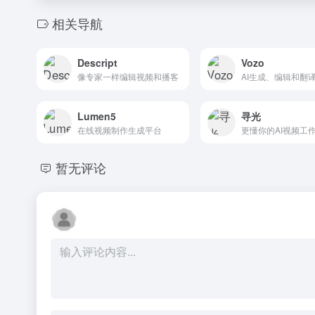
相关导航
Descript
Vozo
像专家一样编辑视频和播客
Lumen5
寻光
在线视频制作生成平台
更懂你的AI视频工
暂无评论