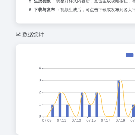
生成视频
：调整好样式内容后，点击生成视频按钮，
下载与发布
：视频生成后，可点击下载或发布到各大
数据统计