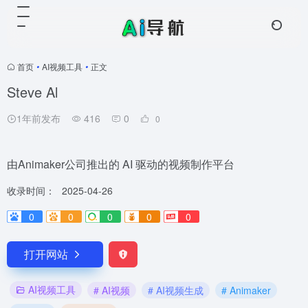
首页
•
AI视频工具
•
正文
Steve Al
1年前发布
416
0
0
由Animaker公司推出的 AI 驱动的视频制作平台
收录时间：
2025-04-26
0
0
0
0
0
打开网站
AI视频工具
# AI视频
# AI视频生成
# Animaker