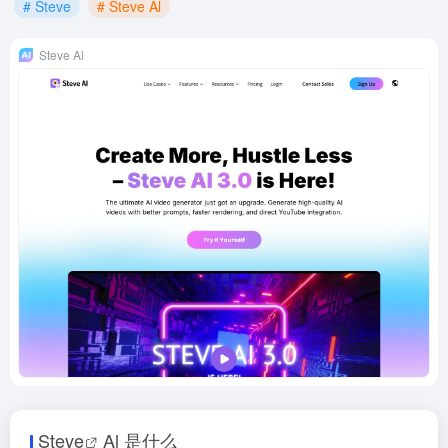
# Steve
# Steve Al
Steve Al
Steve
Al 是什么