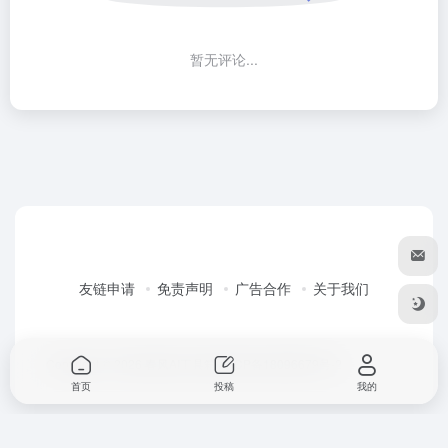
暂无评论...
友链申请
免责声明
广告合作
关于我们
Copyright © 2026
春风AI工具箱
粤ICP备18096679号-2
首页
投稿
我的