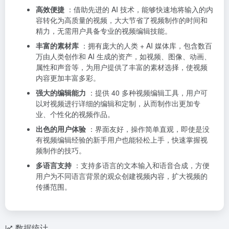
高效便捷
：借助先进的 AI 技术，能够快速地将输入的内
容转化为高质量的视频，大大节省了视频制作的时间和
精力，无需用户具备专业的视频编辑技能。
丰富的素材库
：拥有庞大的人类 + AI 媒体库，包含数百
万由人类创作和 AI 生成的资产，如视频、图像、动画、
属性和声音等，为用户提供了丰富的素材选择，使视频
内容更加丰富多彩。
强大的编辑能力
：提供 40 多种视频编辑工具，用户可
以对视频进行详细的编辑和定制，从而制作出更加专
业、个性化的视频作品。
出色的用户体验
：界面友好，操作简单直观，即使是没
有视频编辑经验的新手用户也能轻松上手，快速掌握视
频制作的技巧。
多语言支持
：支持多语言的文本输入和语音合成，方便
用户为不同语言背景的观众创建视频内容，扩大视频的
传播范围。
数据统计