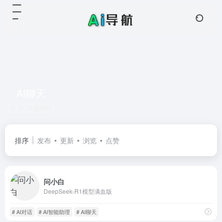
AI聊天
共 70 篇网址
排序
发布
更新
浏览
点赞
问小白
DeepSeek-R1模型满血版
# AI对话
# AI智能助理
# AI聊天