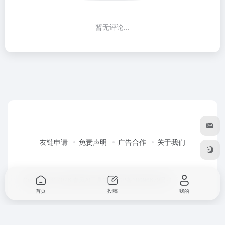
暂无评论...
友链申请
免责声明
广告合作
关于我们
Copyright © 2026
春风AI工具箱
粤ICP备18096679号-2
首页
投稿
我的