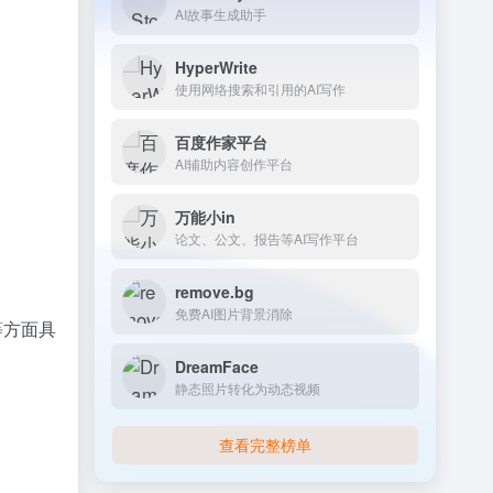
AI故事生成助手
HyperWrite
使用网络搜索和引用的AI写作
百度作家平台
AI辅助内容创作平台
万能小in
论文、公文、报告等AI写作平台
remove.bg
免费AI图片背景消除
用等方面具
DreamFace
静态照片转化为动态视频
。
查看完整榜单