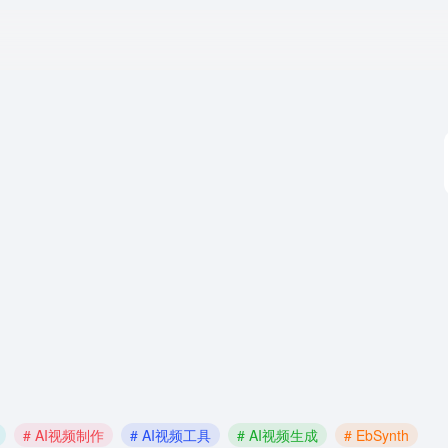
# AI视频制作
# AI视频工具
# AI视频生成
# EbSynth