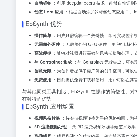
自动标签
：利用 deepdanbooru 技术，能够
动态 Lora 应用
：根据自动添加的标签动态应用 TI、hy
EbSynth 优势
操作简单
：用户只需编辑一个关键帧，即可实现整个
无需额外硬件
：无需额外的 GPU 硬件，用户可以轻
高效便捷
：能够对视频进行高效的风格转换和处理，
与 Controlnet 集成
：与 Controlnet 无缝集成
创意无限
：为创作者提供了更广阔的创作空间，可以
免费使用
：目前提供免费下载和使用，用户可以在其
与其他同类工具相比，EbSynth 在操作的简便性、对专业
有独特的优势。
EbSynth 应用场景
视频风格转换
：将实拍视频转换为手绘风格动画，为
3D 渲染视频处理
：为 3D 渲染视频添加手绘艺术效
视频修复
：修复视频中的缺失内容，如去除不需要的