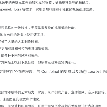
自动识别视频中的关键元素并添加相应的标签，提高视频处理的精确度。
pernet、Lora 等技术，实现更加精细和个性化的视频处理效果。
视频风格的一致转换，无需掌握复杂的视频编辑技能。
松地在自己的设备上使用该工具。
节省了大量的人工制作时间。
，可实现更加精细和可控的视频编辑效果。
尝试多种不同的风格和效果。
官方网站上找到下载链接，但需留意价格政策的变化。
软件的依赖程度、与 Controlnet 的集成以及动态 Lora 应
视频增添独特的艺术魅力，常用于制作创意广告、宣传视频、音乐视频等
果，使画面更具创意和个性化。
物体、修复受损的画面等，可用于修复历史视频或对视频进行内容调整。