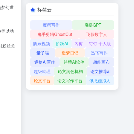
为梦幻世
标签云
魔撰写作
魔搭GPT
验等以动
鬼手剪辑GhostCut
飞影数字人
阶跃视频
阶跃AI
闪剪
钉钉·个人版
引粉丝关
量子喵
造梦日记
迅飞写作
迅捷AI写作
跨境AI软件
超能画布
超级助理
论文润色机构
论文推荐ai
论文平台
论文写作平台
讯飞虚拟人