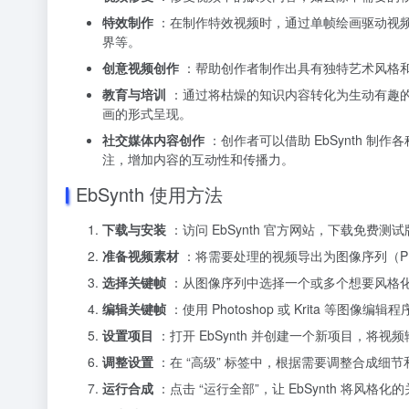
特效制作
：在制作特效视频时，通过单帧绘画驱动视
界等。
创意视频创作
：帮助创作者制作出具有独特艺术风格
教育与培训
：通过将枯燥的知识内容转化为生动有趣
画的形式呈现。
社交媒体内容创作
：创作者可以借助 EbSynth 
注，增加内容的互动性和传播力。
EbSynth 使用方法
下载与安装
：访问 EbSynth 官方网站，下载免费
准备视频素材
：将需要处理的视频导出为图像序列（PNG
选择关键帧
：从图像序列中选择一个或多个想要风格
编辑关键帧
：使用 Photoshop 或 Krita 等
设置项目
：打开 EbSynth 并创建一个新项目，
调整设置
：在 “高级” 标签中，根据需要调整合成细
运行合成
：点击 “运行全部”，让 EbSynth 将风