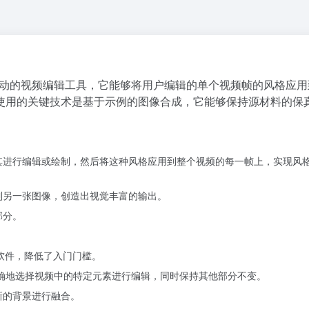
队开发的 AI 驱动的视频编辑工具，它能够将用户编辑的单个视频帧的风格应
使用的关键技术是基于示例的图像合成，它能够保持源材料的保
其进行编辑或绘制，然后将这种风格应用到整个视频的每一帧上，实现风
到另一张图像，创造出视觉丰富的输出。
部分。
 等专业软件，降低了入门门槛。
作者精确地选择视频中的特定元素进行编辑，同时保持其他部分不变。
新的背景进行融合。