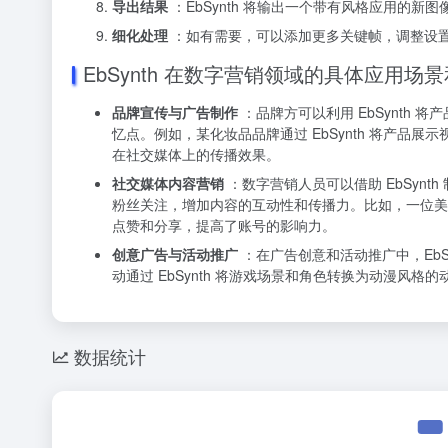
导出结果
：EbSynth 将输出一个带有风格应用的
细化处理
：如有需要，可以添加更多关键帧，调整设
EbSynth 在数字营销领域的具体应用场
品牌宣传与广告制作
：品牌方可以利用 EbSynth
忆点。例如，某化妆品品牌通过 EbSynth 将产
在社交媒体上的传播效果。
社交媒体内容营销
：数字营销人员可以借助 EbSyn
粉丝关注，增加内容的互动性和传播力。比如，一位美食
点赞和分享，提高了账号的影响力。
创意广告与活动推广
：在广告创意和活动推广中，EbS
动通过 EbSynth 将游戏场景和角色转换为动漫风
数据统计