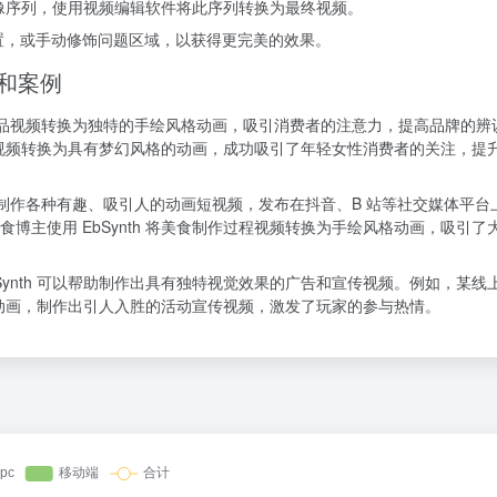
新图像序列，使用视频编辑软件将此序列转换为最终视频。
置，或手动修饰问题区域，以获得更完美的效果。
景和案例
 将产品视频转换为独特的手绘风格动画，吸引消费者的注意力，提高品牌的辨
品展示视频转换为具有梦幻风格的动画，成功吸引了年轻女性消费者的关注，提
th 制作各种有趣、吸引人的动画短视频，发布在抖音、B 站等社交媒体平台
博主使用 EbSynth 将美食制作过程视频转换为手绘风格动画，吸引了
ynth 可以帮助制作出具有独特视觉效果的广告和宣传视频。例如，某线
格的动画，制作出引人入胜的活动宣传视频，激发了玩家的参与热情。