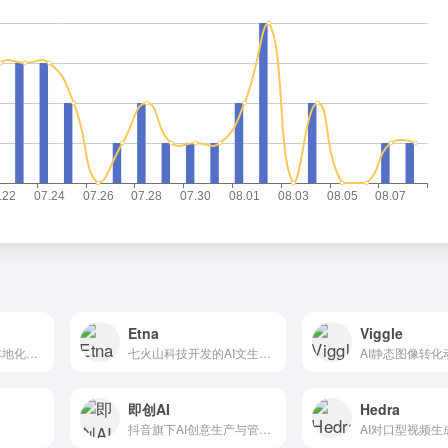
Etna
Viggle
一款强大的AI视频本地化和配音工具
七火山科技开发的AI文生视频工具
即创AI
Hedra
抖音旗下AI创意生产与管理平台
AI对口型视频生