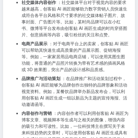
社交媒体内容创作
：社交媒体平台对于视觉内容的要求
越来越高，创客贴 AI 画匠能够助力数字营销人员快速生
成符合各平台风格和尺寸要求的社交媒体帖子图片、故
事封面、广告图片等。比如，某时尚品牌可以在小红
书、微博等平台发布由创客贴 AI 画匠生成的时尚穿搭图
片、创意插画等内容，吸引粉丝的关注和点赞。
电商产品展示
：对于电商平台上的卖家，创客贴 AI 画匠
可以帮助其快速生成高质量的产品展示图、促销海报
等。例如，一家家居用品电商店铺，可以使用其图生图
功能，将普通的产品照片转换为带有艺术感的插画风格
或 3D 效果图，突出产品的设计感和品质感。
品牌推广与活动策划
：在品牌推广和活动策划过程中，
创客贴 AI 画匠能够为品牌创作出独特的品牌形象和活动
视觉资料。例如，某餐饮品牌举办新品发布会，可以利
用创客贴 AI 画匠生成一组以新品为主题的宣传海报、活
动邀请函等。
内容创作与营销
：内容创作者可以利用创客贴 AI 画匠为
博客文章、视频脚本等生成与之相关的图像，增强内容
的吸引力和可读性。比如，一位科技博主在撰写关于未
来科技趋势的文章时，可以使用创客贴 AI 画匠生成具有