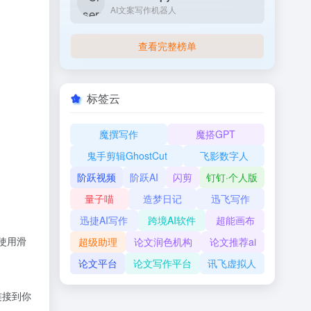
AI文案写作机器人
查看完整榜单
标签云
魔撰写作
魔搭GPT
鬼手剪辑GhostCut
飞影数字人
阶跃视频
阶跃AI
闪剪
钉钉·个人版
量子喵
造梦日记
迅飞写作
迅捷AI写作
跨境AI软件
超能画布
使用滑
超级助理
论文润色机构
论文推荐ai
论文平台
论文写作平台
讯飞虚拟人
其连接到你