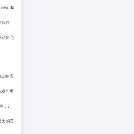
orld
作伙伴，
驱动角色
动态响应
游戏的可
率，让
极大的灵