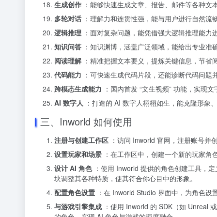
生成创作
：能够快速生成文章、报告、邮件等各种文
多轮对话
：理解力和连贯性强，能与用户进行自然流
逻辑推理
：面对复杂问题，能凭借强大逻辑推理能力
知识问答
：知识渊博，涵盖广泛领域，能给出专业准
阅读理解
：精准把握文本要义，提炼关键信息，节省
代码能力
：可快速生成代码片段，还能诊断代码问题
跨模态生成能力
：国内首发 “文生视频” 功能，实现
AI 数字人
：打造的 AI 数字人栩栩如生，能克隆形
三、Inworld 如何使用
注册与创建工作区
：访问 Inworld 官网，注册账
设置玩家和场景
：在工作区中，创建一个新的玩家角色和
设计 AI 角色
：使用 Inworld 提供的角色创建工
块调整其各种特质，使其符合你心目中的形象。
配置角色设置
：在 Inworld Studio 界面中
与游戏引擎集成
：使用 Inworld 的 SDK（如 Unreal
的角色，实现 AI 角色与游戏的深度融合。