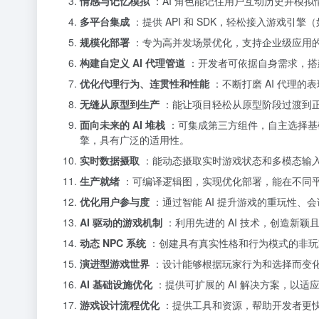
情感与记忆模拟
：AI 角色能记住用户互动历史并模
多平台集成
：提供 API 和 SDK，轻松接入游戏引擎（如 
规模化部署
：专为高并发场景优化，支持企业级应用
构建自定义 AI 代理管道
：开发者可依据自身需求，搭建
优化代理行为、连贯性和性能
：不断打磨 AI 代理
无缝从原型到生产
：能让项目轻松从原型阶段过渡到
面向未来的 AI 堆栈
：可集成第三方组件，自主选择基础
擎，具有广泛的适用性。
实时数据摄取
：能动态摄取实时游戏状态和多模态输
生产就绪
：可编译逻辑图，实现优化部署，能在不同
优化用户参与度
：通过智能 AI 提升游戏的重玩性
AI 驱动的游戏机制
：利用先进的 AI 技术，创造新
动态 NPC 系统
：创建具有真实性格和行为模式的非玩家
演进型游戏世界
：设计能够根据玩家行为和选择而变
AI 基础设施优化
：提供可扩展的 AI 解决方案，以适
游戏设计流程优化
：提供工具和资源，帮助开发者更快