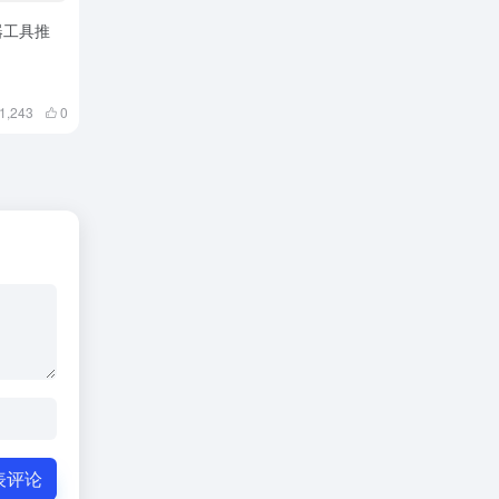
器工具推
1,243
0
表评论