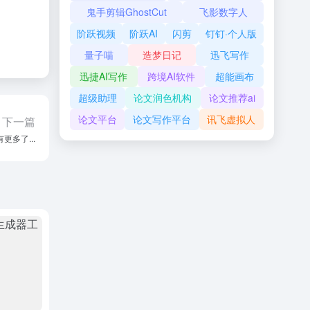
鬼手剪辑GhostCut
飞影数字人
阶跃视频
阶跃AI
闪剪
钉钉·个人版
量子喵
造梦日记
迅飞写作
迅捷AI写作
跨境AI软件
超能画布
超级助理
论文润色机构
论文推荐ai
论文平台
论文写作平台
讯飞虚拟人
下一篇
更多了...