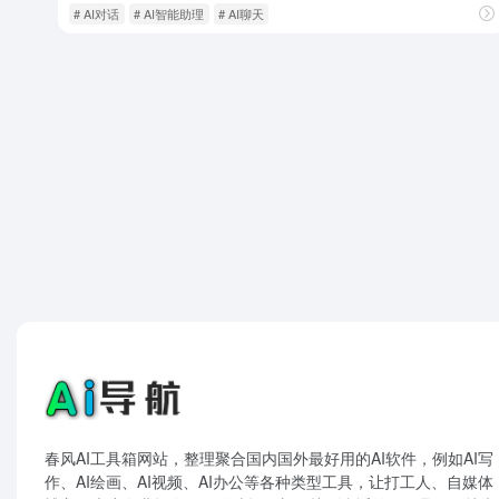
# AI对话
# AI智能助理
# AI聊天
春风AI工具箱网站，整理聚合国内国外最好用的AI软件，例如AI写
作、AI绘画、AI视频、AI办公等各种类型工具，让打工人、自媒体