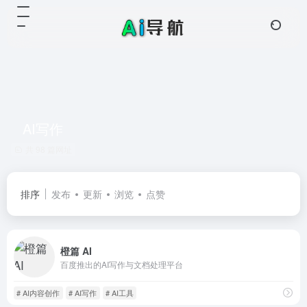
AI写作
共 98 篇网址
排序
发布
更新
浏览
点赞
橙篇 AI
百度推出的AI写作与文档处理平台
# AI内容创作
# AI写作
# AI工具