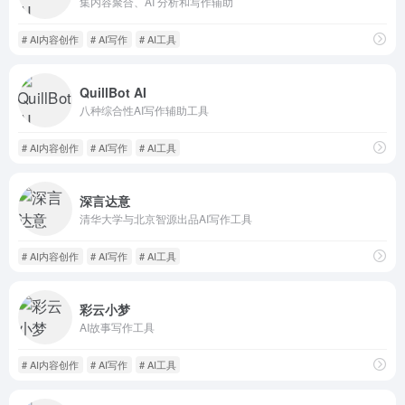
集内容聚合、AI 分析和写作辅助
# AI内容创作
# AI写作
# AI工具
QuillBot AI
八种综合性AI写作辅助工具
# AI内容创作
# AI写作
# AI工具
深言达意
清华大学与北京智源出品AI写作工具
# AI内容创作
# AI写作
# AI工具
彩云小梦
AI故事写作工具
# AI内容创作
# AI写作
# AI工具