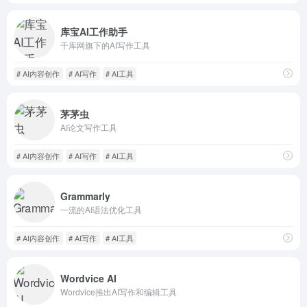
库宝AI工作助手
千库网旗下的AI写作工具
# AI内容创作
# AI写作
# AI工具
茅茅虫
AI论文写作工具
# AI内容创作
# AI写作
# AI工具
Grammarly
一流的AI语法优化工具
# AI内容创作
# AI写作
# AI工具
Wordvice AI
Wordvice推出AI写作和编辑工具