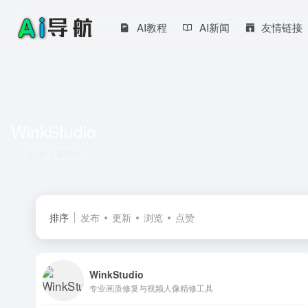
AI教程
AI新闻
友情链接
WinkStudio
共 1 篇网址
排序
发布
更新
浏览
点赞
WinkStudio
专业画质修复与视频人像精修工具