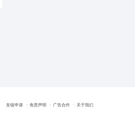
友链申请
免责声明
广告合作
关于我们