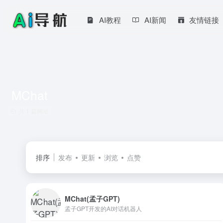
AI教程
AI新闻
友情链接
MChat
共 1 篇网址
排序
发布
更新
浏览
点赞
MChat(孟子GPT)
孟子GPT开发的AI对话机器人