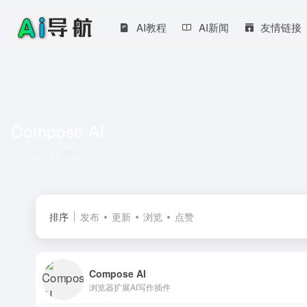
AI教程
AI新闻
友情链接
Compose AI
共 1 篇网址
排序
发布
更新
浏览
点赞
Compose AI
浏览器扩展AI写作插件