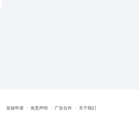
友链申请
免责声明
广告合作
关于我们