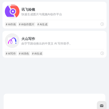
讯飞绘镜
快速生成图片与视频AI创作平台
# AI作画
# AI创作图片
# AI生成
火山写作
由字节跳动推出的中英文 AI 写作助手。
# AI写作
# AI润色
# AI生成