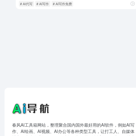
# AI代写
# AI写作
# AI写作免费
春风AI工具箱网站，整理聚合国内国外最好用的AI软件，例如AI写
作、AI绘画、AI视频、AI办公等各种类型工具，让打工人、自媒体