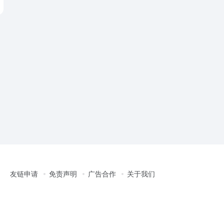
友链申请
免责声明
广告合作
关于我们