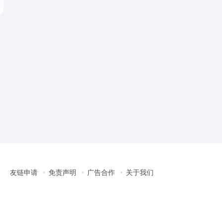
友链申请
免责声明
广告合作
关于我们