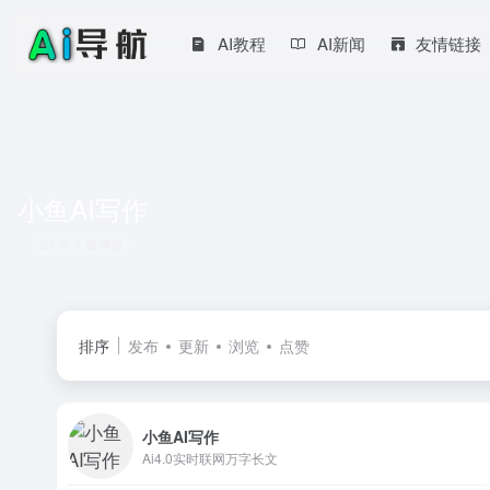
AI教程
AI新闻
友情链接
小鱼AI写作
共 1 篇网址
排序
发布
更新
浏览
点赞
小鱼AI写作
Ai4.0实时联网万字长文