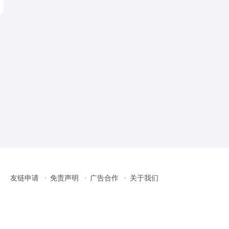
友链申请
免责声明
广告合作
关于我们